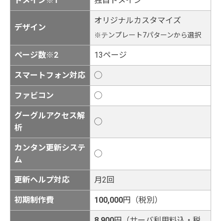
ドメイン※1
独自ドメイン
オリジナルカスタマイズ
デザイン
※テンプレート7パターンから選択
ページ数※2
13ページ
スマートフォン対応
◯
ファビコン
◯
グーグルアクセス解
◯
析
カンタン更新システ
◯
ム
更新ヘルプ対応
月2回
初期制作費
100,000
円（税別）
8,900
円（サーバ利用料込・税