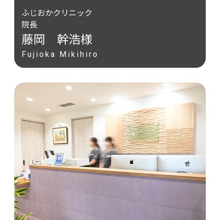
ふじおかクリニック
院長
藤岡 幹浩様
Fujioka Mikihiro