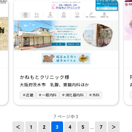
かねもとクリニック様
大阪府茨木市 乳腺、胃腸内科ほか
＃近畿
＃一般内科
＃消化器内科
＃外科
7 ページ中 3
＜
1
2
3
4
5
…
7
＞