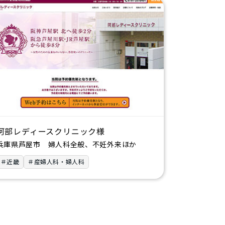
阿部レディースクリニック様
兵庫県芦屋市 婦人科全般、不妊外来ほか
＃近畿
＃産婦人科・婦人科