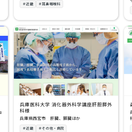
＃近畿
＃耳鼻咽喉科
兵庫医科大学 消化器外科学講座肝胆膵外
科様
ョ
兵庫県西宮市 肝臓、膵臓ほか
＃近畿
＃その他・病院