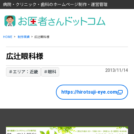
病院・クリニック・歯科のホームページ制作・運営管理
HOME
制作実績
広辻眼科様
広辻眼科様
2013/11/14
＃エリア：近畿
＃眼科
https://hirotsuji-eye.com